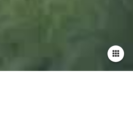
1200839_Viehscheid_Thalkirchdorf_2012-JWA_3zu1
1200804_Viehscheid_Thalkirchdorf_2012-JWA_3zu1
1201444-Viehscheid_Klammalpe-JWA_3zu1
1202072_Viehscheid_2013_JWA_3zu1
1202191_Viehscheid_2013_JWA_3zu1