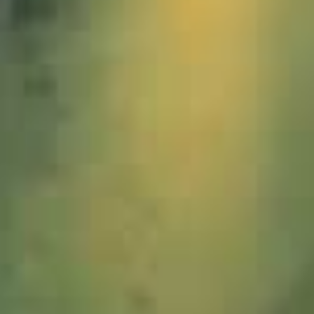
1200644_Viehscheid_Untere Klamme_2012-JWA_3zu1