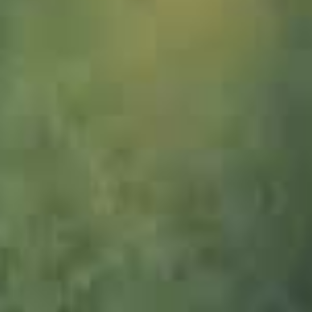
1201437-Viehscheid_Klammalpe-JWA_3zu1
1201366-Viehscheid_Klammalpe-JWA_3zu1