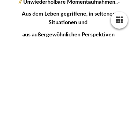
//
Unwiederholbare Momentaufnahmen..-
Aus dem Leben gegriffene, in seltenen
Situationen und
aus außergewöhnlichen Perspektiven
festgehalten, ist meine Passion!
//
Nimm Dir Zeit für einzigArtige
Bildwerke...
Zu der Sicherheit meiner Bilder habe ich die
Bilder extrem heruntergerändert und mit zwei
Wasserzeichen versehen...