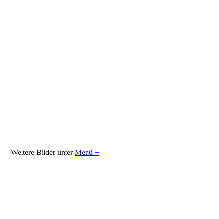
10363620_Maisernte_JMW
10363621_Maisernte_JMW
10363623_Maisernte_JMW
10363625_Maisernte_JMW
10363627_Maisernte_JMW
Weitere Bilder unter
Menü +