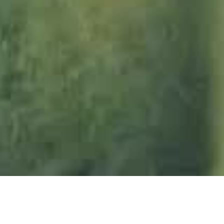
Panorama-_9zu1
_JWA_9zu1