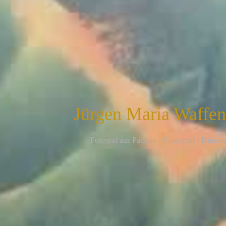
Jürgen Maria Waffe
F
otograf aus Passion - Videograf - Künstle