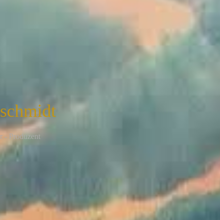
nschmidt
r - Produzent