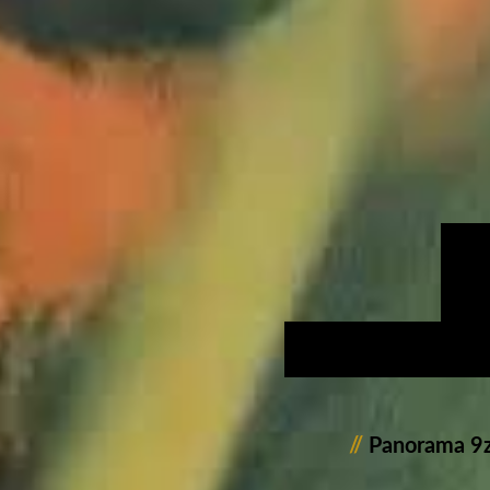
//
Panorama 9z