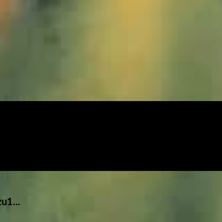
u1...