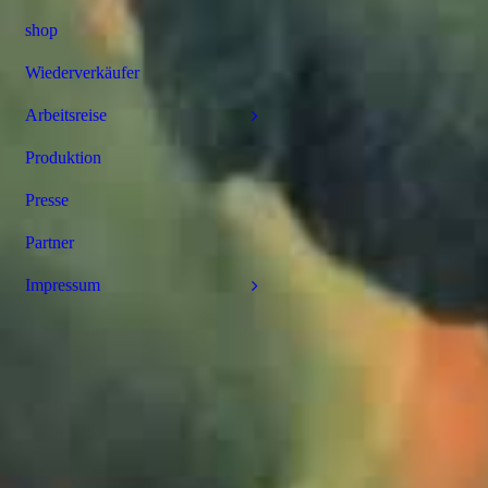
shop
Wiederverkäufer
Arbeitsreise
Produktion
Presse
Partner
Impressum