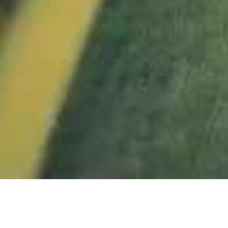
1000865-Hochgrat 
1010978_Hochgrat