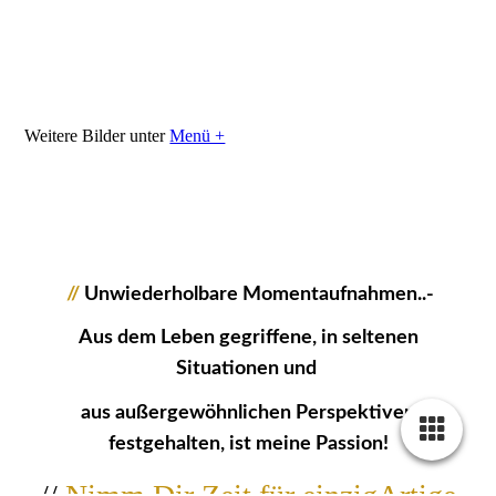
1223014_Zunft_Fastnacht_JMW
1223015_Zunft_Fastnacht_JMW
Weitere Bilder unter
Menü +
//
Unwiederholbare Momentaufnahmen..-
Aus dem Leben gegriffene, in seltenen
Situationen und
aus außergewöhnlichen Perspektiven
festgehalten, ist meine Passion!
//
Nimm Dir Zeit für einzigArtige