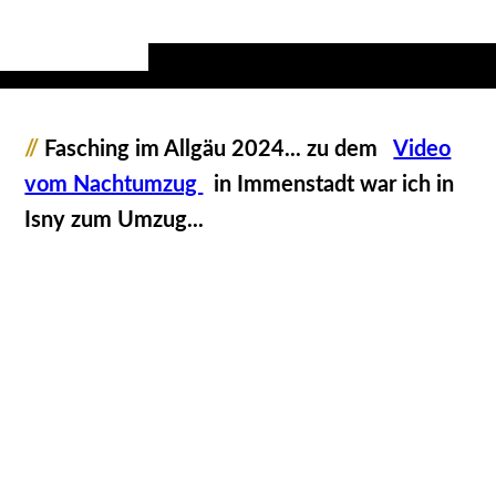
//
Fasching im Allgäu 2024... zu dem
Video
vom Nachtumzug
in Immenstadt war ich in
Isny zum Umzug...
1223001_Zunft_Fastnacht_JMW
1223002_Zunft_Fastnacht_JMW
1223003_Zunft_Fastnacht_JMW
1223004_Zunft_Fastnacht_JMW