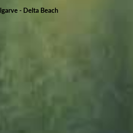
Algarve - Delta Beach
Delta_JMW
Delta_JMW