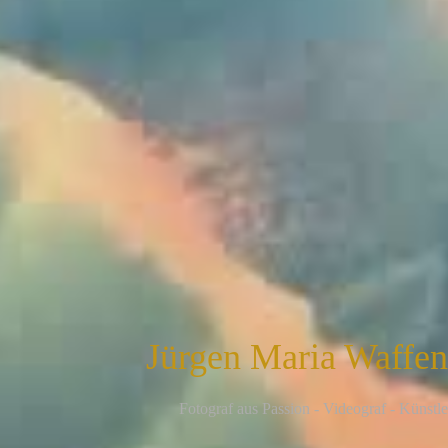
Jürgen Maria Waffe
F
otograf aus Passion - Videograf - Künstle