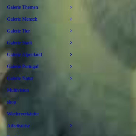
Galerie Themen
Galerie Mensch
Galerie Tier
Galerie Stadt
Galerie Alpenland
Galerie Portugal
Galerie Natur
Multivision
shop
Wiederverkäufer
Arbeitsreise