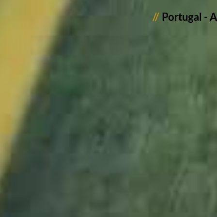
//
Portugal - 
2101200_Portugal_
2101201_Portugal_