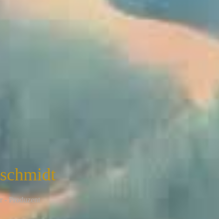
nschmidt
r - Produzent