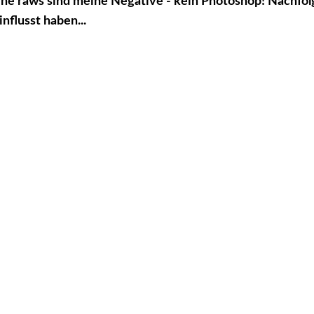
ne raws sind meine Negative - kein Photoshop! Nachfolg
nflusst haben...