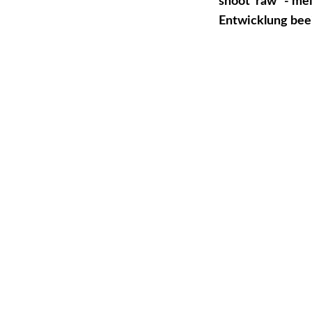
shoot raw" - mei
Entwicklung beei
JMWDOM01
JMWDOM02
JMWDOM03
JMWDOM04
JMWDOM05
JMWDOM06
JMWDOM07