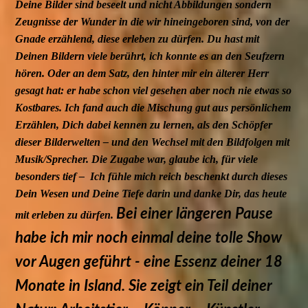
Deine Bilder sind beseelt und nicht Abbildungen sondern
Zeugnisse der Wunder in die wir hineingeboren sind, von der
Gnade erzählend, diese erleben zu dürfen. Du hast mit
Deinen Bildern viele berührt, ich konnte es an den Seufzern
hören. Oder an dem Satz, den hinter mir ein älterer Herr
gesagt hat: er habe schon viel gesehen aber noch nie etwas so
Kostbares. Ich fand auch die Mischung gut aus persönlichem
Erzählen, Dich dabei kennen zu lernen, als den Schöpfer
dieser Bilderwelten – und den Wechsel mit den Bildfolgen mit
Musik/Sprecher. Die Zugabe war, glaube ich, für viele
besonders tief – Ich fühle mich reich beschenkt durch dieses
Dein Wesen und Deine Tiefe darin und danke Dir, das heute
Bei einer längeren Pause
mit erleben zu dürfen.
habe ich mir noch einmal deine tolle Show
vor Augen geführt - eine Essenz deiner 18
Monate in Island.
Sie zeigt ein Teil deiner