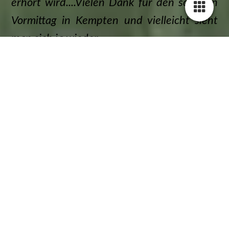
erhört wird....Vielen Dank für den schönen
Vormittag in Kempten und vielleicht sieht
man sich ja wieder
...
ich möchte mich auf diesem Weg ganz
herzlich für Ihre sensationelle
Multivisionsshow über Island bedanken.
Die Zeit war jede Sekunde wert, ich bin aus
dem Staunen gar nicht mehr heraus
gekommen und kann Sie nur
beglückwünschen was Sie für ein Talent
besitzen!! Das Zuckerl auf dem Ganzen war
noch der tolle und sehr nachdenklich