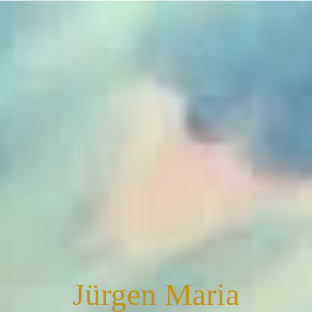
Jürgen Maria