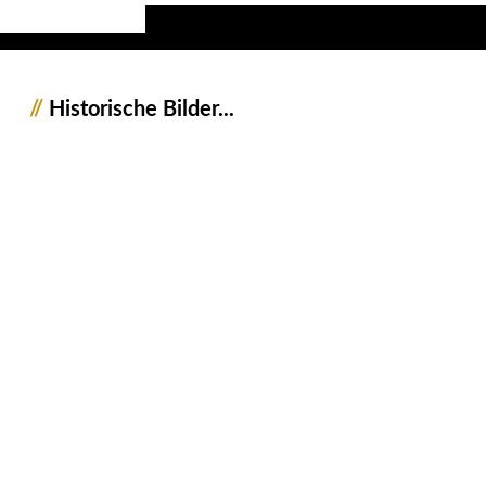
//
Historische Bilder...
1241002-HM_Edition_JWA_creme_rot_1zu1
1241002-HM_Edition_JWA_sepia
1241002-HM_Edition_JWA_sw
1241004-HM_Edition_JWA_creme
1241003-HM_Edition_JWA_sw
1241003-HM_Edition_JWA_sepia