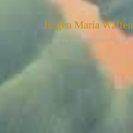
Jürgen Maria Waffe
F
otograf aus Passion - Videograf - Künstle