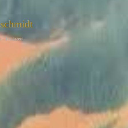
nschmidt
r - Produzent