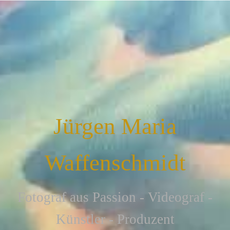
Jürgen Maria
Waffenschmidt
F
otograf aus Passion - Videograf -
Künstler - Produzent