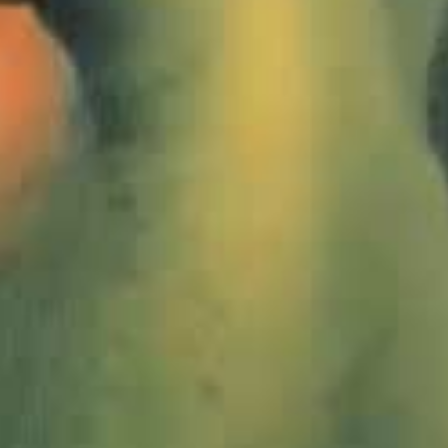
1392708_Bonn_JMW
1392710_Bonn_JMW
1392712_Bonn_JMW
1392714_Bonn_JMW
1392716_Bonn_JMW
1392718_Bonn_JMW
1392725_Bonn_JMW
1392735_Bonn_JMW
1392736_Bonn_JMW