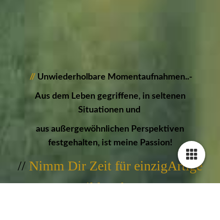
//
Unwiederholbare Momentaufnahmen..-
Aus dem Leben gegriffene, in seltenen
Situationen und
aus außergewöhnlichen Perspektiven
festgehalten, ist meine Passion!
//
Nimm Dir Zeit für einzigArtige
Bildwerke...