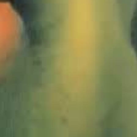
1020769_Forggensee_Herbst_JMW_4zu1
1021202_Alpsee_JMW_4zu1
1021203_Alpsee_JMW_4zu1
1021204_Alpsee_JMW_4zu1
1025082_gruenten_jmw_4zu1
1026174_forggensee_jmw_4zu1
1026169_forggensee_jmw_4zu1
1026166_forggensee_jmw_4zu1
1025086_gruenten_jmw_4zu1