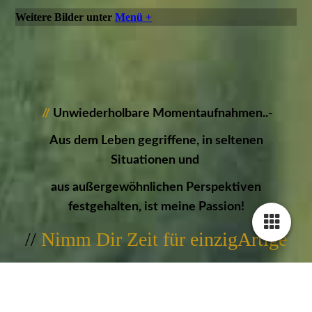
Weitere Bilder unter
Menü +
//
Unwiederholbare Momentaufnahmen..-
Aus dem Leben gegriffene, in seltenen
Situationen und
aus außergewöhnlichen Perspektiven
festgehalten, ist meine Passion!
//
Nimm Dir Zeit für einzigArtige
Bildwerke...