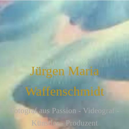
Jürgen Maria
Waffenschmidt
F
otograf aus Passion - Videograf -
Künstler - Produzent