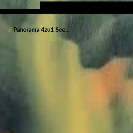
//
Panorama 4zu1 See...
1011461_Alpsee_Sommer_JWA_4zu1
1013662_Forggensee_JWA_4zu1
1020724_Leckner_See_Herbst_JMW_4zu1
1021201_Alpsee_JMW_4zu1
1021041_Lindau_JMW_4zu1
1021026_Bodensee_JMW_4zu1