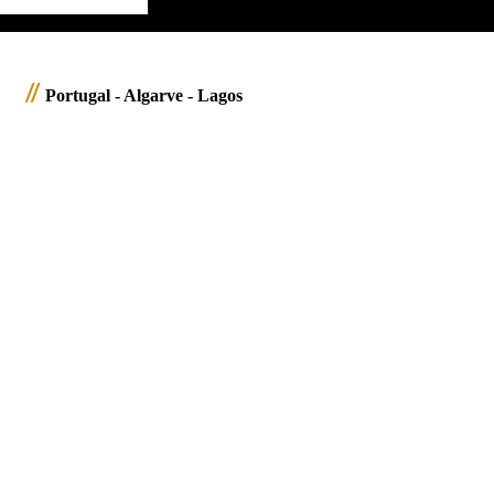
//
Portugal - Algarve - Lagos
2100002_Portugal_Algarve_JMW
2100001_Portugal_Algarve_JMW
2100003_Portugal_Algarve_JMW
2100007_Portugal_Algarve_JMW
2100017_Portugal_Algarve_JMW
2100019_Portugal_Algarve_JMW