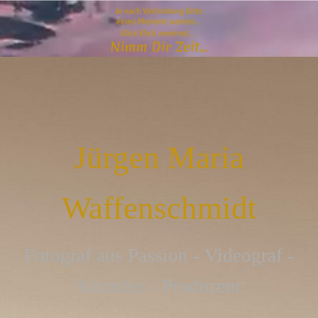
Jürgen Maria
Waffenschmidt
F
otograf aus Passion - Videograf -
Künstler - Produzent