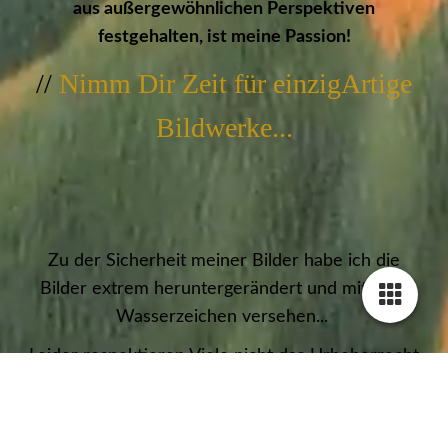
aus außergewöhnlichen Perspektiven
festgehalten, ist meine Passion!
//
Nimm Dir Zeit für einzigArtige
Bildwerke...
Zu der Sicherheit meiner Bilder habe ich die
Bilder extrem heruntergerändert und mit zwei
Wasserzeichen versehen...
Leider respektieren Viele nicht das Urheberrecht
an Bildern und schon ein Download oder
Screenshot ist Diebstahl!!!