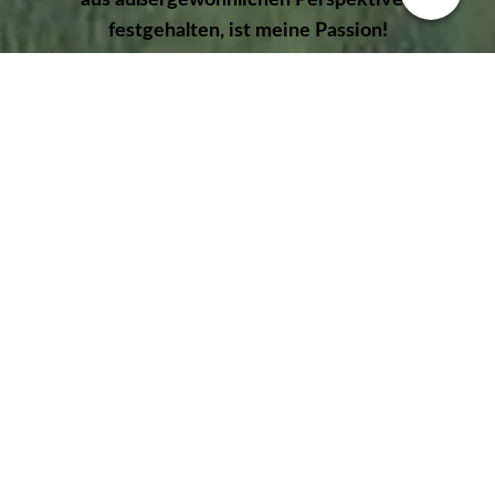
festgehalten, ist meine Passion!
//
Nimm Dir Zeit für einzigArtige
Bildwerke...
Zu der Sicherheit meiner Bilder habe ich die
Bilder extrem heruntergerändert und mit zwei
Wasserzeichen versehen...
Leider respektieren Viele nicht das Urheberrecht
an Bildern und schon ein Download oder
Screenshot ist Diebstahl!!!
Alle Bilder sind im Original hochauflösend... meine