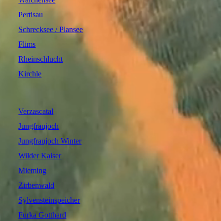
Pertisau
Schrecksee / Plansee
Flims
Rheinschlucht
Kirchle
Verzascatal
Jungfraujoch
Jungfraujoch Winter
Wilder Kaiser
Mieming
Zirbenwald
Sylvensteinspeicher
Furka Gotthard