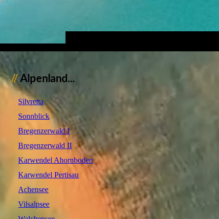
//
Alpenland...
Silvretta
Sonnblick
Bregenzerwald I
Bregenzerwald II
Karwendel Ahornboden
Karwendel Pertisau
Achensee
Vilsalpsee
Walchensee