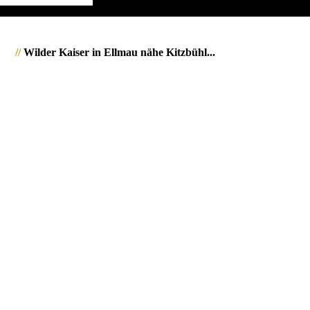
//
Wilder Kaiser in Ellmau nähe Kitzbühl...
1265700_Wilder_Kaiser_JMW
1265701_Wilder_Kaiser_JMW
1265702_Wilder_Kaiser_JMW
1265703_Wilder_Kaiser_JMW
1265710_Wilder_Kaiser_JMW
1265711_Wilder_Kaiser_JMW
1265712_Wilder_Kaiser_JMW