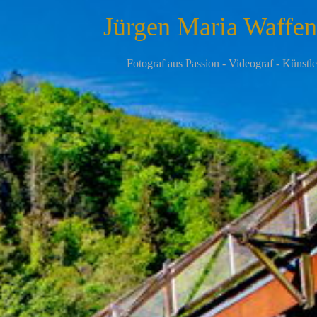
Jürgen Maria Waffe
F
otograf aus Passion - Videograf - Künstle