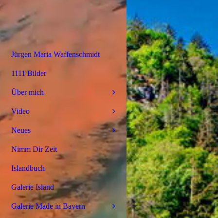
Jürgen Maria Waffenschmidt
1111 Bilder
Über mich
Video
Neues
Nimm Dir Zeit
Islandbuch
Galerie Island
Galerie Made in Bayern