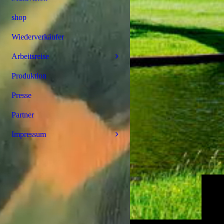
shop
Wiederverkäufer
Arbeitsreise
Produktion
Presse
Partner
Impressum