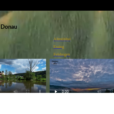
- Donau
Altmühltal
Essing
Felsbogen