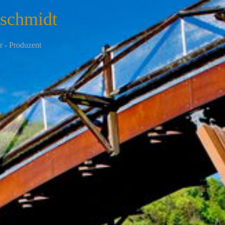
nschmidt
r - Produzent