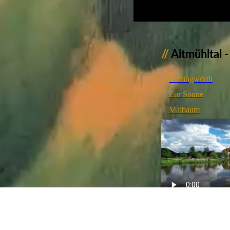
//
Altmühltal 
Kottingwörth
Zur Sonne
Maibaum