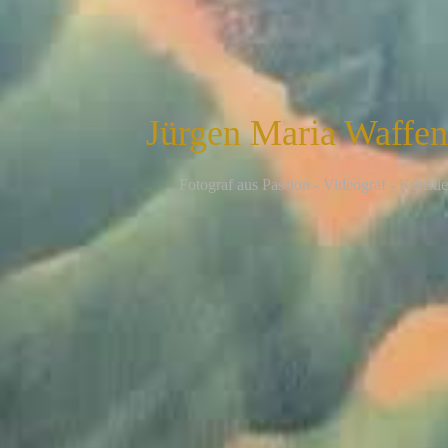
Jürgen Maria Waffe
F
otograf aus Passion - Videograf - Künstle