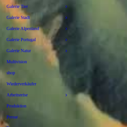
Galerie Tier
Galerie Stadt
Galerie Alpenland
Galerie Portugal
Galerie Natur
Multivision
shop
Wiederverkäufer
Arbeitsreise
Produktion
Presse