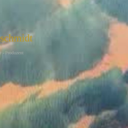
nschmidt
r - Produzent